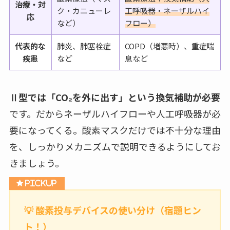
治療・対
ク・カニューレ
工呼吸器・ネーザルハイ
応
など）
フロー）
代表的な
肺炎、肺塞栓症
COPD（増悪時）、重症喘
疾患
など
息など
Ⅱ型では「CO₂を外に出す」という換気補助が必要
です。だからネーザルハイフローや人工呼吸器が必
要になってくる。酸素マスクだけでは不十分な理由
を、しっかりメカニズムで説明できるようにしてお
きましょう。
💡 酸素投与デバイスの使い分け（宿題ヒン
ト！）