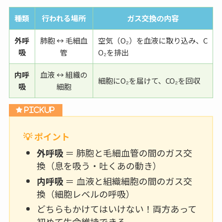
種類
行われる場所
ガス交換の内容
外呼
肺胞 ↔ 毛細血
空気（O₂）を血液に取り込み、C
吸
管
O₂を排出
内呼
血液 ↔ 組織の
細胞にO₂を届けて、CO₂を回収
吸
細胞
💡 ポイント
外呼吸
＝ 肺胞と毛細血管の間のガス交
換（息を吸う・吐くあの動き）
内呼吸
＝ 血液と組織細胞の間のガス交
換（細胞レベルの呼吸）
どちらもかけてはいけない！両方あって
初めて生命維持できる