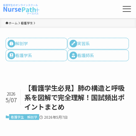
ホーム
看護学生
解剖学
実習系
看護学系
看護師系
【看護学生必見】肺の構造と呼吸
2026
系を図解で完全理解！国試頻出ポ
5/07
イントまとめ
看護学生
解剖学
2026年5月7日