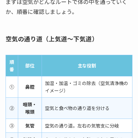
まずは空気がどんなルートで体の中を通っていく
か、順番に確認しましょう。
空気の通り道（上気道〜下気道）
順
部位
主な役割
番
加湿・加温・ゴミの除去（空気清浄機の
①
鼻腔
イメージ）
咽頭・
②
空気と食べ物の通り道を分ける
喉頭
③
気管
空気の通り道。左右の気管支に分岐