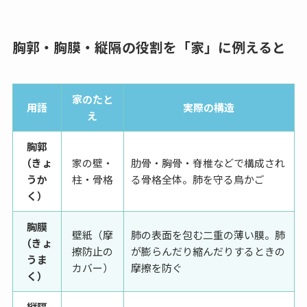
胸郭・胸膜・縦隔の役割を「家」に例えると
家のたと
用語
実際の構造
え
胸郭
（きょ
家の壁・
肋骨・胸骨・脊椎などで構成され
うか
柱・骨格
る骨格全体。肺を守る鳥かご
く）
胸膜
壁紙（摩
肺の表面を包む二重の薄い膜。肺
（きょ
擦防止の
が膨らんだり縮んだりするときの
うま
カバー）
摩擦を防ぐ
く）
縦隔