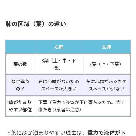
肺の区域（葉）の違い
右肺
左肺
3葉（上・中・下
葉の数
2葉（上・下葉）
葉）
なぜ違う
右は心臓がないため
左は心臓があるため
の？
スペースが大きい
スペースが少ない
痰がたまり
下葉（重力で液体が下に落ちるため。特に
やすい部位
寝たきり患者は注意）
下葉に痰が溜まりやすい理由は、
重力で液体が下