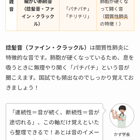
細かい断続音
肺胞が硬くな
雑
（捻髪音・ファ
「パチパチ」
って開く音
音
イン・クラック
「チリチリ」
（
間質性肺炎
ル）
の特徴！）
捻髪音（ファイン・クラックル）
は間質性肺炎に
特徴的な音です。肺胞が硬くなっているため、息を
吸うときに無理やり開く「パチパチ」という音が
聞こえます。国試でも頻出なのでしっかり覚えてお
きましょう！
「連続性＝音が続く、断続性＝音が
途切れる」、この軸だけ覚えといた
ら整理できるで！あとは音のイメー
かず学長