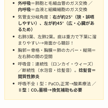
外呼吸
＝肺胞と毛細血管のガス交換 ／
内呼吸
＝血液と組織細胞のガス交換
気管支分岐角度：
右が約25°（狭・誤嚥
しやすい）、左が約45°（広・心臓があ
るため）
右肺3葉、左肺2葉。痰は重力で下葉に溜
まりやすい→背面から聴診！
胸郭＝骨格・胸膜＝肺のカバー・縦隔＝
左右肺の間の空間
呼吸音：連続性（ロンカイ・ウィーズ）
／断続性（水泡音・捻髪音）。
捻髪音＝
間質性肺炎
呼吸不全Ⅰ型：PaCO₂正常→酸素療法 ／
Ⅱ型：CO₂蓄積→換気補助も必要