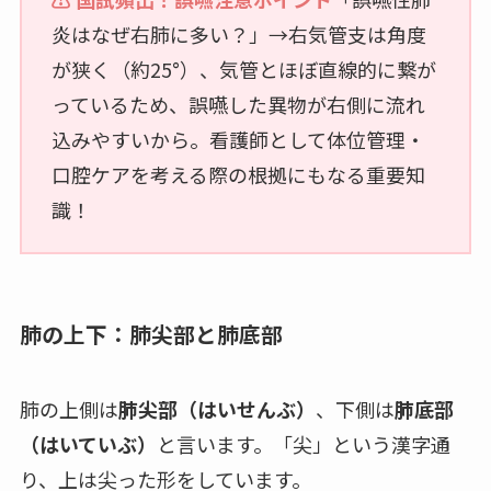
炎はなぜ右肺に多い？」→右気管支は角度
が狭く（約25°）、気管とほぼ直線的に繋が
っているため、誤嚥した異物が右側に流れ
込みやすいから。看護師として体位管理・
口腔ケアを考える際の根拠にもなる重要知
識！
肺の上下：肺尖部と肺底部
肺の上側は
肺尖部（はいせんぶ）
、下側は
肺底部
（はいていぶ）
と言います。「尖」という漢字通
り、上は尖った形をしています。