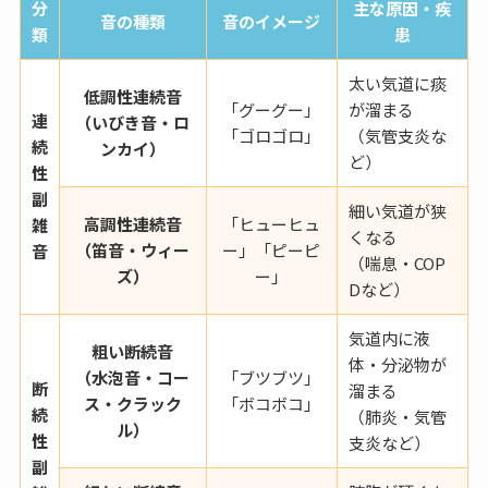
分
主な原因・疾
音の種類
音のイメージ
類
患
太い気道に痰
低調性連続音
「グーグー」
が溜まる
連
（いびき音・ロ
「ゴロゴロ」
（気管支炎な
続
ンカイ）
ど）
性
副
細い気道が狭
高調性連続音
「ヒューヒュ
雑
くなる
（笛音・ウィー
ー」「ピーピ
音
（喘息・COP
ズ）
ー」
Dなど）
気道内に液
粗い断続音
体・分泌物が
（水泡音・コー
「ブツブツ」
断
溜まる
ス・クラック
「ボコボコ」
続
（肺炎・気管
ル）
性
支炎など）
副