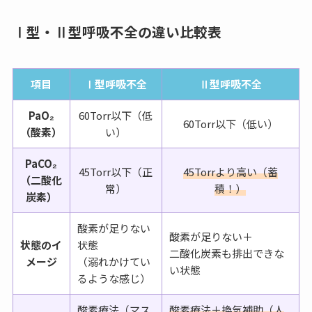
Ⅰ型・Ⅱ型呼吸不全の違い比較表
項目
Ⅰ型呼吸不全
Ⅱ型呼吸不全
PaO₂
60Torr以下（低
60Torr以下（低い）
（酸素）
い）
PaCO₂
45Torr以下（正
45Torrより高い（蓄
（二酸化
常）
積！）
炭素）
酸素が足りない
酸素が足りない＋
状態のイ
状態
二酸化炭素も排出できな
メージ
（溺れかけてい
い状態
るような感じ）
酸素療法（マス
酸素療法＋換気補助（人