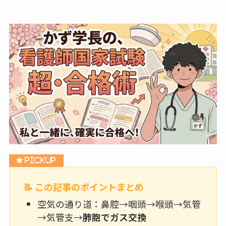
📝 この記事のポイントまとめ
空気の通り道：鼻腔→咽頭→喉頭→気管
→気管支→
肺胞でガス交換