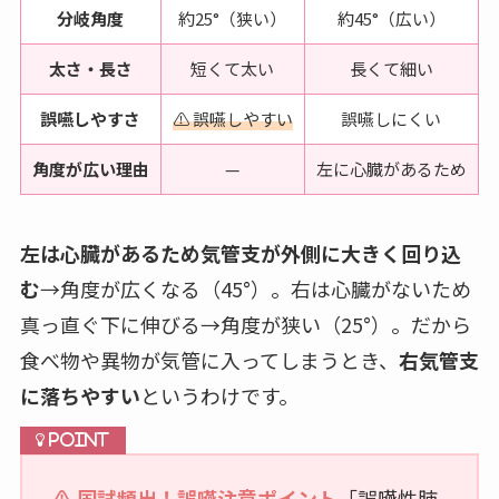
分岐角度
約25°（狭い）
約45°（広い）
太さ・長さ
短くて太い
長くて細い
誤嚥しやすさ
⚠️ 誤嚥しやすい
誤嚥しにくい
角度が広い理由
—
左に心臓があるため
左は心臓があるため気管支が外側に大きく回り込
む
→角度が広くなる（45°）。右は心臓がないため
真っ直ぐ下に伸びる→角度が狭い（25°）。だから
食べ物や異物が気管に入ってしまうとき、
右気管支
に落ちやすい
というわけです。
⚠️ 国試頻出！誤嚥注意ポイント
「誤嚥性肺