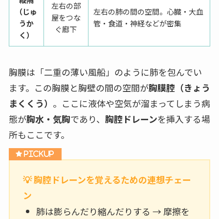
左右の部
（じゅ
左右の肺の間の空間。心臓・大血
屋をつな
うか
管・食道・神経などが密集
ぐ廊下
く）
胸膜は「二重の薄い風船」のように肺を包んでい
ます。この胸膜と胸壁の間の空間が
胸膜腔（きょう
まくくう）
。ここに液体や空気が溜まってしまう病
態が
胸水・気胸
であり、
胸腔ドレーン
を挿入する場
所もここです。
💡 胸腔ドレーンを覚えるための連想チェー
ン
肺は膨らんだり縮んだりする → 摩擦を