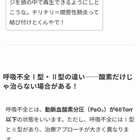
ジを頭の中で再生できるようにしと
こうな。チリチリ＝間質性肺炎って
結び付けとくんやで！
呼吸不全Ⅰ型・Ⅱ型の違い——酸素だけじ
ゃ治らない場合がある！
呼吸不全とは、
動脈血酸素分圧（PaO₂）が60Torr
以下
の状態をいいます。ただし、呼吸不全にはⅠ型
とⅡ型があり、治療アプローチが大きく異なりま
す。