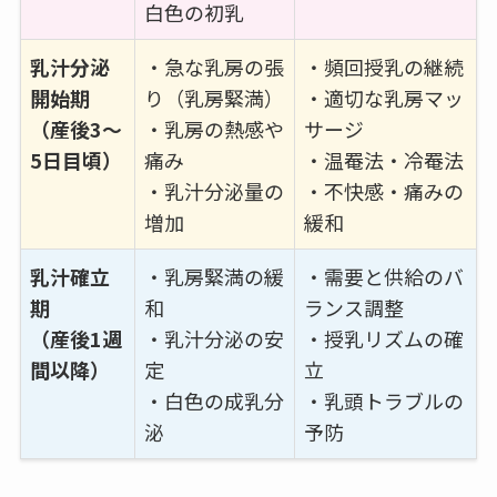
白色の初乳
乳汁分泌
・急な乳房の張
・頻回授乳の継続
開始期
り（乳房緊満）
・適切な乳房マッ
（産後3～
・乳房の熱感や
サージ
5日目頃）
痛み
・温罨法・冷罨法
・乳汁分泌量の
・不快感・痛みの
増加
緩和
乳汁確立
・乳房緊満の緩
・需要と供給のバ
期
和
ランス調整
（産後1週
・乳汁分泌の安
・授乳リズムの確
間以降）
定
立
・白色の成乳分
・乳頭トラブルの
泌
予防