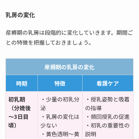
乳房の変化
産褥期の乳房は段階的に変化していきます。期間ご
との特徴を把握しておきましょう。
産褥期の乳房の変化
時期
特徴
看護ケア
初乳期
・少量の初乳分
・授乳姿勢と吸着
（分娩後
泌
の指導
～3日目
・乳房の変化は
・頻回授乳の促進
頃）
少ない
・初乳の重要性の
・黄色透明～黄
説明