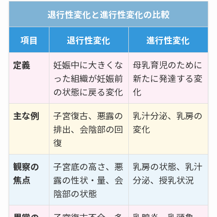
退行性変化と進行性変化の比較
項目
退行性変化
進行性変化
定義
妊娠中に大きくな
母乳育児のために
った組織が妊娠前
新たに発達する変
の状態に戻る変化
化
主な例
子宮復古、悪露の
乳汁分泌、乳房の
排出、会陰部の回
変化
復
観察の
子宮底の高さ、悪
乳房の状態、乳汁
焦点
露の性状・量、会
分泌、授乳状況
陰部の状態