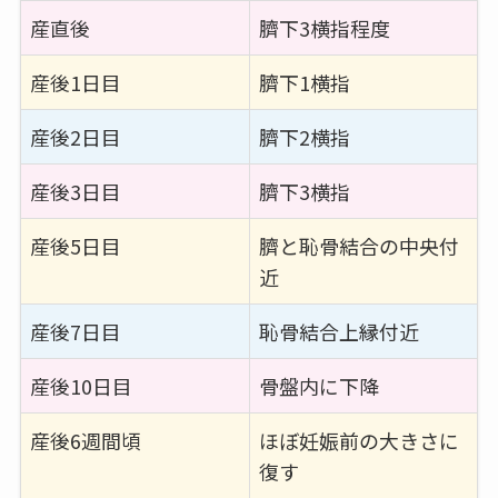
産直後
臍下3横指程度
産後1日目
臍下1横指
産後2日目
臍下2横指
産後3日目
臍下3横指
産後5日目
臍と恥骨結合の中央付
近
産後7日目
恥骨結合上縁付近
産後10日目
骨盤内に下降
産後6週間頃
ほぼ妊娠前の大きさに
復す