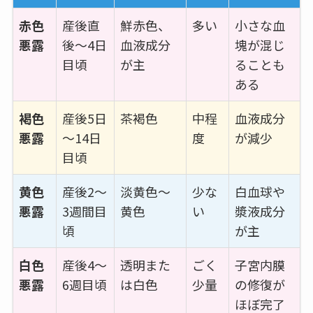
赤色
産後直
鮮赤色、
多い
小さな血
悪露
後～4日
血液成分
塊が混じ
目頃
が主
ることも
ある
褐色
産後5日
茶褐色
中程
血液成分
悪露
～14日
度
が減少
目頃
黄色
産後2～
淡黄色～
少な
白血球や
悪露
3週間目
黄色
い
漿液成分
頃
が主
白色
産後4～
透明また
ごく
子宮内膜
悪露
6週目頃
は白色
少量
の修復が
ほぼ完了