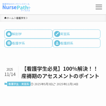
ホーム
看護学生
解剖学
実習系
看護学系
看護師系
【看護学生必見】100%解決！！
2025
11/14
産褥期のアセスメントのポイント
看護学生
実習系
2025年5月3日
2025年11月14日