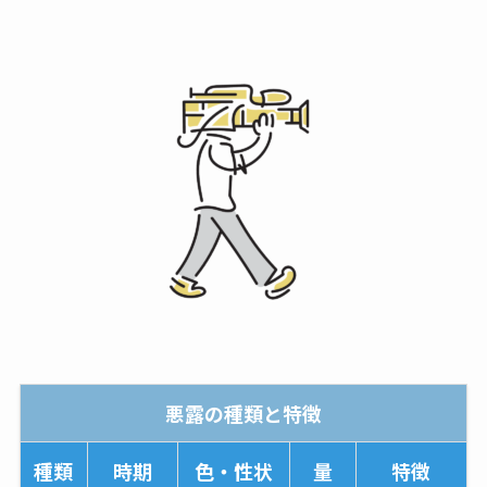
悪露の種類と特徴
種類
時期
色・性状
量
特徴