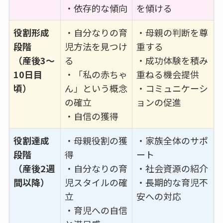
・依存的な傾向
を傾ける
役割形成
・自分なりの育
・母親の判断を尊
段階
児方法を見つけ
重する
（産後3～
る
・成功体験を積み
10日目
・「私の赤ちゃ
重ねる機会提供
頃）
ん」という概念
・コミュニケーシ
の確立
ョンの促進
・自信の獲得
役割達成
・母親役割の獲
・家族全体のサポ
段階
得
ート
（産後2週
・自分なりの育
・社会資源の紹介
間以降）
児スタイルの確
・長期的な育児不
立
安への対応
・育児への自信