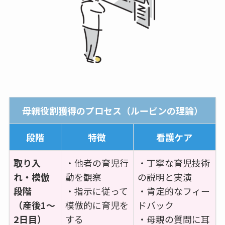
母親役割獲得のプロセス（ルービンの理論）
段階
特徴
看護ケア
取り入
・他者の育児行
・丁寧な育児技術
れ・模倣
動を観察
の説明と実演
段階
・指示に従って
・肯定的なフィー
（産後1～
模倣的に育児を
ドバック
2日目）
する
・母親の質問に耳