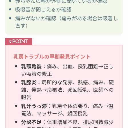
赤ちゃんの唇が外側に開いているか確認
吸啜音が聞こえるか確認
痛みがないか確認（痛みがある場合は吸着し
直す）
乳房トラブルの早期発見ポイント
乳頭亀裂
：痛み、出血、授乳困難→正し
い吸着の修正
乳腺炎
：局所的な発赤、熱感、痛み、硬
結、発熱→冷罨法、頻回授乳、医師への
報告
乳汁うっ滞
：乳房全体の張り、痛み→温
罨法、マッサージ、頻回授乳
分泌不足
：体重増加不良、排尿回数減少