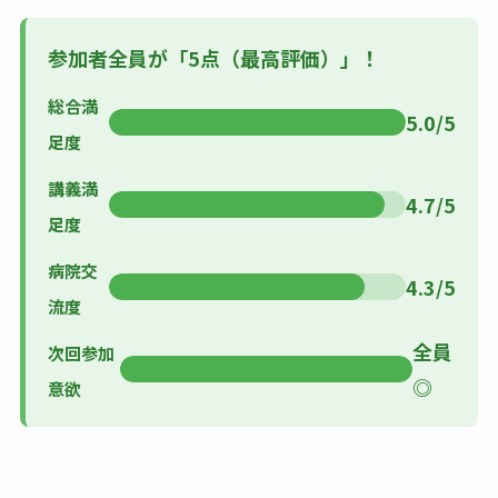
参加者全員が「5点（最高評価）」！
総合満
5.0/5
足度
講義満
4.7/5
足度
病院交
4.3/5
流度
全員
次回参加
◎
意欲