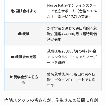
Nurse Path+オンラインスクー
📚 国試合格まで
ルで徹底サポート（合格率90%
以上・累計800名超の実績）
かず学長を通じて谷田病院へ就
🏥 就職
職。通常¥24,800/月→
超特別価
格
が適用
就職後も
¥3,000/月
の特別料金
💼 就職後の定着
でメンタルケア・キャリアサポ
ートを継続
他院就職後3年で谷田病院へ転
🔄 奨学金がある方
職「パターンB」ルートで対応
も
可能
病院スタッフの皆さんが、学生さんの質問に真剣