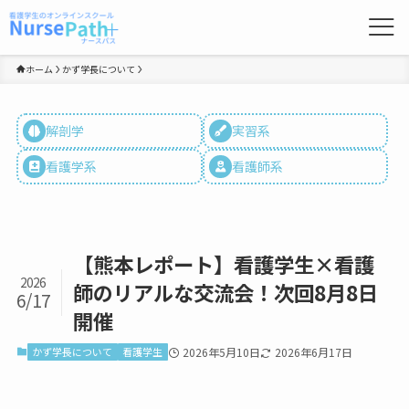
ホーム
かず学長について
解剖学
実習系
看護学系
看護師系
【熊本レポート】看護学生×看護
2026
師のリアルな交流会！次回8月8日
6/17
開催
かず学長について
看護学生
2026年5月10日
2026年6月17日